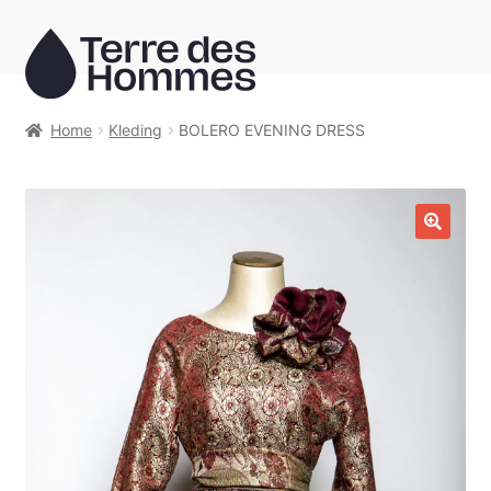
Ga
Ga
door
naar
naar
de
navigatie
inhoud
Home
Kleding
BOLERO EVENING DRESS